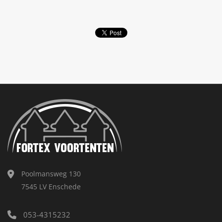
Poolmansweg 130
7545 LV Enschede
053-4315232