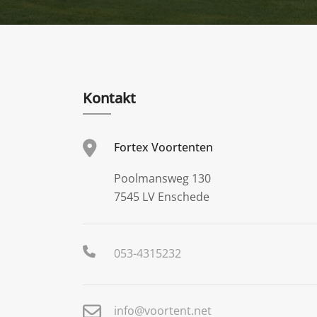
Kontakt
Fortex Voortenten
Poolmansweg 130
7545 LV Enschede
053-4315232
info@voortent.net